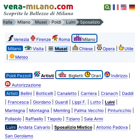
Italia
Milano
Musei
Poldi
Luini
Sposalizio
Venezia
Firenze
Roma
Milano
Milano
|
|
|
|
Visita
Musei
Chiese
Opera
Utile
|
Meteo
|
Poldi Pezzoli
Artisti
Biglietti
Orari
Indirizzo
Autorizzazione
|
|
|
|
|
Artisti
Bellini
Botticelli
Canaletto
Carriera
Cranach
Daddi
|
|
|
|
|
|
|
Francesca
Giordano
Guardi
Lippi F.
Lotto
Luini
|
|
|
|
|
Mantegna
Montagna
Memling
Palma Vecchio
Pinturicchio
|
|
|
|
Pollaiolo
Raffaello
Tiepolo
Tiziano
Sala Armi
|
|
|
Luini
Andata Calvario
Sposalizio Mistico
Antonio Padova
San Gerolamo