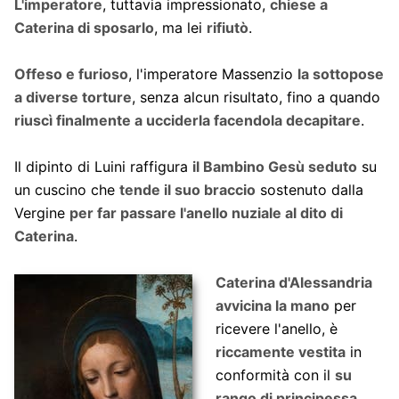
L'imperatore
, tuttavia impressionato,
chiese a
Caterina di sposarlo
, ma lei
rifiutò
.
Offeso e furioso
, l'imperatore Massenzio
la sottopose
a diverse torture
, senza alcun risultato, fino a quando
riuscì finalmente a ucciderla facendola decapitare
.
Il dipinto di Luini raffigura
il Bambino Gesù seduto
su
un cuscino che
tende il suo braccio
sostenuto dalla
Vergine
per far passare l'anello nuziale al dito di
Caterina
.
Caterina d'Alessandria
avvicina la mano
per
ricevere l'anello, è
riccamente vestita
in
conformità con il
su
rango di principessa
.