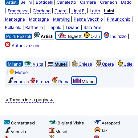
|
|
|
|
|
Artisti
Bellini
Botticelli
Canaletto
Carriera
Cranach
Daddi
|
|
|
|
|
|
|
Francesca
Giordano
Guardi
Lippi F.
Lotto
Luini
|
|
|
|
|
Mantegna
Montagna
Memling
Palma Vecchio
Pinturicchio
|
|
|
|
Pollaiolo
Raffaello
Tiepolo
Tiziano
Sala Armi
|
Poldi Pezzoli
Artisti
Biglietti
Orari
Indirizzo
Autorizzazione
Milano
|
|
|
|
Visita
Musei
Chiese
Opera
Utile
|
Meteo
Venezia
Firenze
Roma
Milano
Torna a inizio pagina
Contattateci
Biglietti Visite
Aeroporti
Taxi
Venezia
Musei