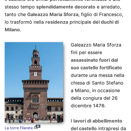
stesso tempo
splendidamente decorato
e arredato,
tanto che
Galeazzo Maria Sforza
, figlio di Francesco,
lo trasformò nella
residenza
principale
dei duchi di
Milano
.
Galeazzo Maria Sforza
finì per essere
assassinato fuori dal
suo castello fortificato
durante una messa nella
chiesa di Santo Stefano
a Milano, in occasione
della congiura del 26
dicembre
1476
.
I
lavori di abbellimento
del castello
intrapresi da
La torre Filarete