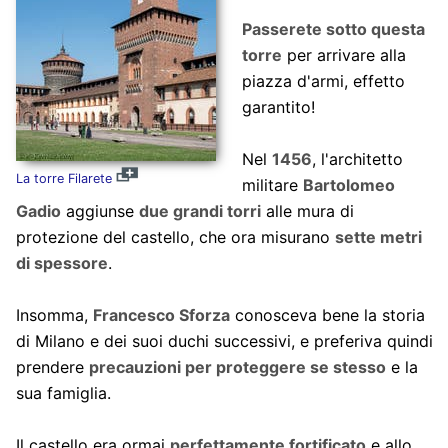
Passerete sotto questa
torre
per arrivare alla
piazza d'armi, effetto
garantito!
Nel
1456
, l'architetto
La torre Filarete
militare
Bartolomeo
Gadio
aggiunse
due grandi torri
alle mura di
protezione del castello, che ora misurano
sette metri
di spessore
.
Insomma,
Francesco Sforza
conosceva bene la storia
di Milano e dei suoi duchi successivi, e preferiva quindi
prendere
precauzioni per proteggere se stesso
e la
sua famiglia.
Il castello era ormai
perfettamente fortificato
e allo