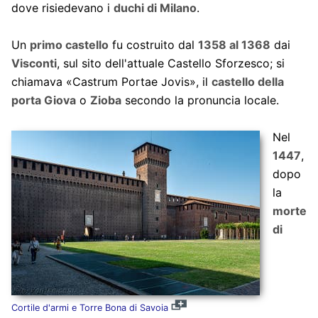
dove risiedevano i
duchi di Milano
.
Un
primo castello
fu costruito dal
1358 al 1368
dai
Visconti
, sul sito dell'attuale Castello Sforzesco; si
chiamava «Castrum Portae Jovis», il
castello della
porta Giova
o
Zioba
secondo la pronuncia locale.
Nel
1447
,
dopo
la
morte
di
Cortile d'armi e Torre Bona di Savoia