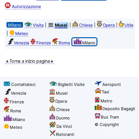
Autorizzazione
Milano
|
|
|
|
Visita
Musei
Chiese
Opera
Utile
|
Meteo
Venezia
Firenze
Roma
Milano
Torna a inizio pagina
Contattateci
Biglietti Visite
Aeroporti
Taxi
Venezia
Musei
Metro
Opera
Firenze
Deposito Bagagli
Chiese
Roma
Bus Tram
Duomo
Milano
© Copyright
Da Vinci
Meteo
Ristoranti