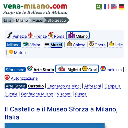
Italia
Milano
Musei
Sforzesco
Venezia
Firenze
Roma
Milano
Milano
|
|
|
|
Visita
Musei
Chiese
Opera
Utile
|
Meteo
|
Sforzesco
Arte Storia
Biglietti
Orari
Indirizzo
Autorizzazione
|
|
|
Arte Storia
Castello
Leonardo da Vinci
Affreschi
Cappella
|
|
|
Ducale
Gonfalone Milano
Visconti
Rusca
Il Castello e il Museo Sforza a Milano,
Italia