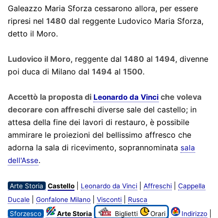
Galeazzo Maria Sforza cessarono allora, per essere
ripresi nel
1480
dal reggente Ludovico Maria Sforza,
detto il Moro.
Ludovico il Moro
, reggente dal
1480
al
1494
, divenne
poi duca di Milano dal
1494
al
1500
.
Accettò la proposta di
che voleva
Leonardo da Vinci
decorare con affreschi
diverse sale del castello; in
attesa della fine dei lavori di restauro, è possibile
ammirare le proiezioni del bellissimo affresco che
adorna la sala di ricevimento, soprannominata
sala
.
dell'Asse
|
|
|
Arte Storia
Castello
Leonardo da Vinci
Affreschi
Cappella
|
|
|
Ducale
Gonfalone Milano
Visconti
Rusca
|
Sforzesco
Arte Storia
Biglietti
Orari
Indirizzo