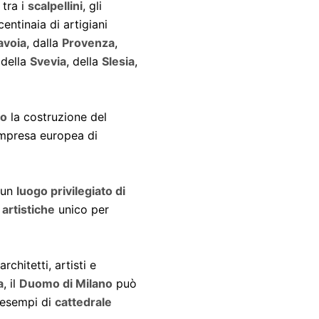
 tra i
scalpellini
, gli
centinaia di artigiani
avoia
, dalla
Provenza
,
 della
Svevia
, della
Slesia
,
lo
la costruzione del
impresa europea di
 un
luogo privilegiato di
 artistiche
unico per
architetti, artisti e
a
, il
Duomo di Milano
può
 esempi di
cattedrale