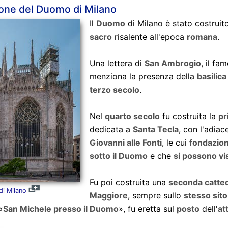
ione del Duomo di Milano
Il
Duomo
di Milano è stato costruit
sacro
risalente all'epoca
romana
.
Una lettera di
San Ambrogio
, il f
menziona la presenza della
basilic
terzo secolo
.
Nel
quarto secolo
fu costruita la
pr
dedicata a
Santa Tecla
, con l'adia
Giovanni alle Fonti
, le cui
fondazion
sotto il Duomo
e che
si possono vi
Fu poi costruita una
seconda catte
di Milano
Maggiore
, sempre sullo
stesso sito
«
San Michele presso il Duomo
», fu eretta sul
posto
dell'
at