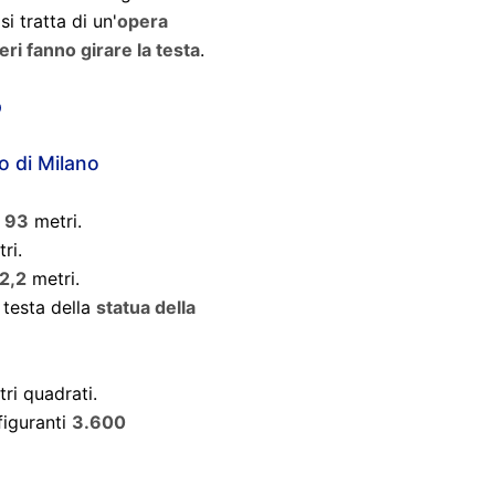
si tratta di un'
opera
ri fanno girare la testa
.
o
o di Milano
:
93
metri.
ri.
2,2
metri.
 testa della
statua della
ri quadrati.
figuranti
3.600