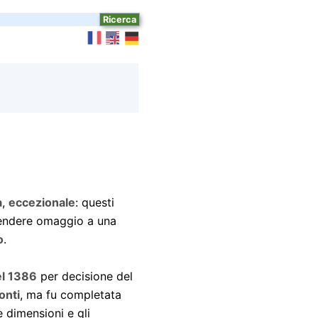
a
,
eccezionale
: questi
rendere omaggio a una
o
.
el 1386
per decisione del
onti
, ma fu completata
e dimensioni e gli