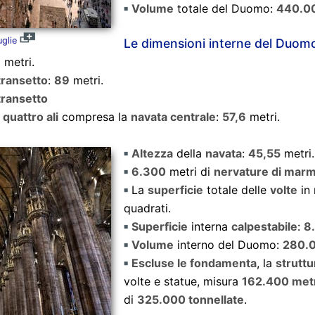
Volume
totale del Duomo:
440.0
glie
Le dimensioni interne del Duomo
8
metri.
transetto
:
89
metri.
transetto
e
quattro ali
compresa la
navata centrale
:
57,6
metri.
Altezza
della
navata
:
45,55
metri.
6.300
metri di
nervature di mar
La
superficie
totale delle
volte
in 
quadrati.
Superficie
interna
calpestabile
:
8
Volume
interno del Duomo:
280.
Escluse le fondamenta
, la
strutt
volte e statue, misura
162.400 metr
di
325.000 tonnellate
.