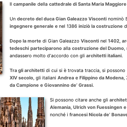
Il
campanile
della
cattedrale di Santa Maria Maggiore
Un
decreto del duca Gian Galeazzo Visconti
nominò
ingegnere generale
e nel 1386
iniziò la costruzione
de
Dopo la morte
di Gian Galeazzo
Visconti
nel
1402
,
ar
tedeschi
parteciparono
alla
costruzione del Duomo
,
andassero molto d'accordo con gli
architetti italiani
.
Tra gli architetti
di cui si è trovata traccia, si possono 
XIV secolo
, gli italiani
Andrea
e
Filippino da Modena
,
da Campione
e
Giovannino de’ Grassi
.
Si possono citare anche gli
archite
Alemania
,
Ulrich von Fuessingen
nonché i
francesi Nicola de’ Bonav