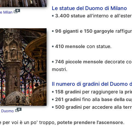
Le statue del Duomo di Milano
e Milan
3.400 statue
all'interno e all'est
96 giganti
e
150 gargoyle
raffigur
410 mensole
con statue.
746 piccole mensole
decorate con
mostri.
Il numero di gradini del Duomo d
158 gradini
per raggiungere la
pr
261 gradini
fino alla
base della cu
500 gradini
per accedere alla
ter
el Duomo
 per voi è un po' troppo,
potete prendere l'ascensore
.