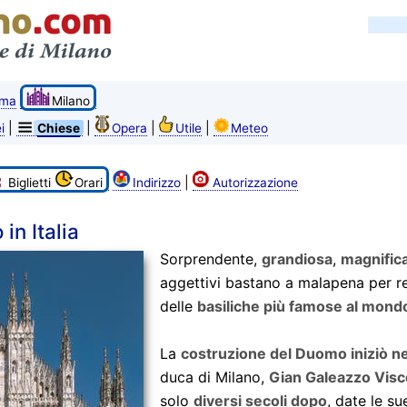
ma
Milano
|
|
|
|
i
Chiese
Opera
Utile
Meteo
|
Biglietti
Orari
Indirizzo
Autorizzazione
in Italia
Sorprendente,
grandiosa
,
magnific
aggettivi bastano a malapena per 
delle
basiliche più famose al mond
La
costruzione del Duomo iniziò n
duca di Milano,
Gian Galeazzo Visc
solo
diversi secoli dopo
, date le su