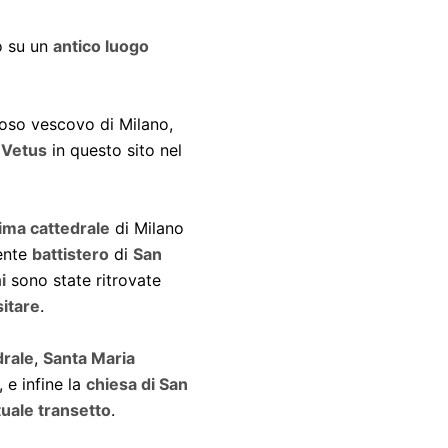
o su un
antico luogo
amoso vescovo di Milano,
a Vetus
in questo sito nel
ima cattedrale
di Milano
cente
battistero
di
San
i
sono state ritrovate
sitare
.
drale
,
Santa Maria
, e infine la
chiesa di San
tuale transetto
.