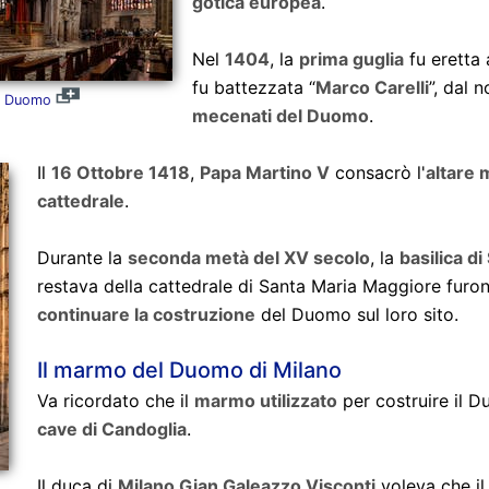
gotica europea
.
Nel
1404
, la
prima guglia
fu eretta 
fu battezzata “
Marco Carelli
”, dal 
el Duomo
mecenati del Duomo
.
Il
16 Ottobre 1418
,
Papa Martino V
consacrò l'
altare 
cattedrale
.
Durante la
seconda metà del XV secolo
, la
basilica di
restava della cattedrale di Santa Maria Maggiore fur
continuare la costruzione
del Duomo sul loro sito.
Il marmo del Duomo di Milano
Va ricordato che il
marmo utilizzato
per costruire il 
cave di Candoglia
.
Il duca di
Milano Gian Galeazzo Visconti
voleva che il