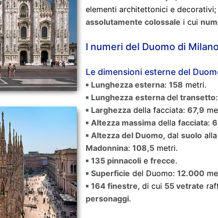
elementi architettonici e decorativi; 
assolutamente colossale
i cui
nume
I numeri del Duomo di Milan
Le dimensioni esterne del Duom
Lunghezza esterna
:
158
metri.
Lunghezza
esterna
del
transetto
Larghezza
della facciata:
67,9
met
Altezza massima
della
facciata
:
6
Altezza del Duomo
, dal
suolo
alla
Madonnina
:
108,5
metri.
135 pinnacoli
e
frecce
.
Superficie
del Duomo:
12.000
met
164 finestre
, di cui
55 vetrate
raf
personaggi
.