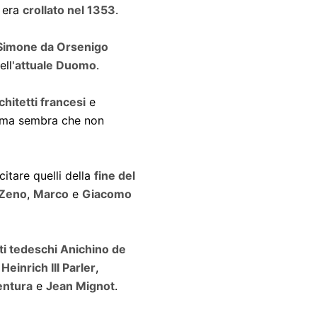
era
crollato nel 1353
.
Simone da Orsenigo
ll'
attuale Duomo
.
chitetti francesi
e
 ma sembra che non
citare quelli della
fine del
Zeno
,
Marco
e
Giacomo
tti tedeschi Anichino de
e
Heinrich III Parler
,
entura
e
Jean Mignot
.