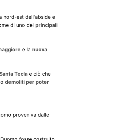
a nord-est dell'abside e
nome di uno dei
principali
maggiore
e la
nuova
 Santa Tecla
e ciò che
ono
demoliti per poter
Duomo proveniva dalle
 Duomo fosse costruito