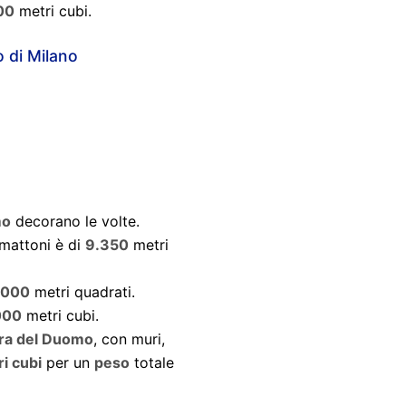
00
metri cubi.
 di Milano
mo
decorano le volte.
mattoni è di
9.350
metri
.000
metri quadrati.
000
metri cubi.
ura del Duomo
, con muri,
i cubi
per un
peso
totale