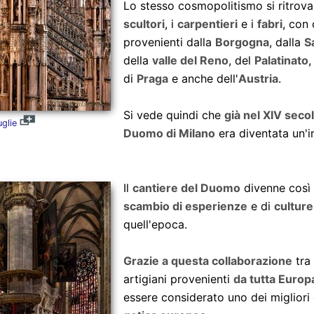
Lo stesso cosmopolitismo si ritrova
scultori
, i
carpentieri
e i
fabri
, con 
provenienti dalla
Borgogna
, dalla
S
della
valle del Reno
, del
Palatinato
,
di
Praga
e anche dell'
Austria
.
Si vede quindi che
già nel XIV seco
glie
Duomo di Milano
era diventata un'
Il
cantiere del Duomo
divenne così
scambio di esperienze
e di
culture
quell'epoca.
Grazie a questa collaborazione
tra 
artigiani provenienti
da tutta Europ
essere considerato uno dei migliori