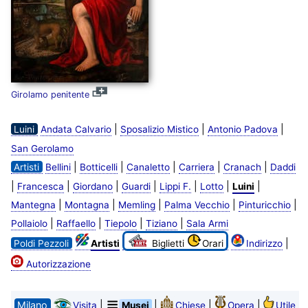
Girolamo penitente
|
|
|
Luini
Andata Calvario
Sposalizio Mistico
Antonio Padova
San Gerolamo
|
|
|
|
|
Artisti
Bellini
Botticelli
Canaletto
Carriera
Cranach
Daddi
|
|
|
|
|
|
|
Francesca
Giordano
Guardi
Lippi F.
Lotto
Luini
|
|
|
|
|
Mantegna
Montagna
Memling
Palma Vecchio
Pinturicchio
|
|
|
|
Pollaiolo
Raffaello
Tiepolo
Tiziano
Sala Armi
|
Poldi Pezzoli
Artisti
Biglietti
Orari
Indirizzo
Autorizzazione
Milano
|
|
|
|
Visita
Musei
Chiese
Opera
Utile