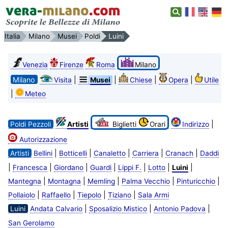
Italia
Milano
Musei
Poldi
Luini
Venezia
Firenze
Roma
Milano
Milano
|
|
|
|
Visita
Musei
Chiese
Opera
Utile
|
Meteo
|
Poldi Pezzoli
Artisti
Biglietti
Orari
Indirizzo
Autorizzazione
|
|
|
|
|
Artisti
Bellini
Botticelli
Canaletto
Carriera
Cranach
Daddi
|
|
|
|
|
|
|
Francesca
Giordano
Guardi
Lippi F.
Lotto
Luini
|
|
|
|
|
Mantegna
Montagna
Memling
Palma Vecchio
Pinturicchio
|
|
|
|
Pollaiolo
Raffaello
Tiepolo
Tiziano
Sala Armi
|
|
|
Luini
Andata Calvario
Sposalizio Mistico
Antonio Padova
San Gerolamo