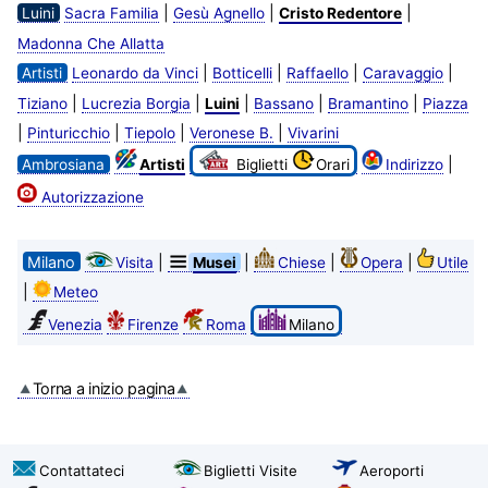
|
|
|
Luini
Sacra Familia
Gesù Agnello
Cristo Redentore
Madonna Che Allatta
|
|
|
|
Artisti
Leonardo da Vinci
Botticelli
Raffaello
Caravaggio
|
|
|
|
|
Tiziano
Lucrezia Borgia
Luini
Bassano
Bramantino
Piazza
|
|
|
|
Pinturicchio
Tiepolo
Veronese B.
Vivarini
|
Ambrosiana
Artisti
Biglietti
Orari
Indirizzo
Autorizzazione
Milano
|
|
|
|
Visita
Musei
Chiese
Opera
Utile
|
Meteo
Venezia
Firenze
Roma
Milano
Torna a inizio pagina
Contattateci
Biglietti Visite
Aeroporti