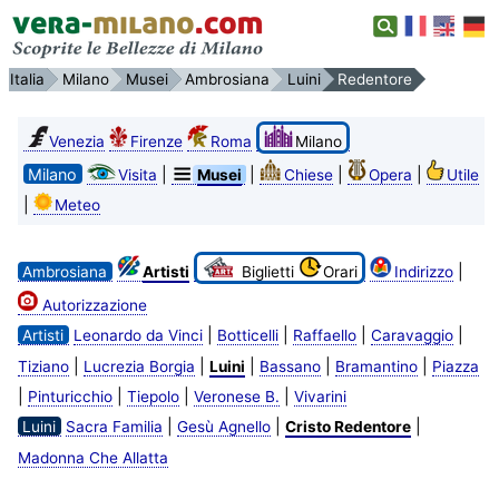
Italia
Milano
Musei
Ambrosiana
Luini
Redentore
Venezia
Firenze
Roma
Milano
Milano
|
|
|
|
Visita
Musei
Chiese
Opera
Utile
|
Meteo
|
Ambrosiana
Artisti
Biglietti
Orari
Indirizzo
Autorizzazione
|
|
|
|
Artisti
Leonardo da Vinci
Botticelli
Raffaello
Caravaggio
|
|
|
|
|
Tiziano
Lucrezia Borgia
Luini
Bassano
Bramantino
Piazza
|
|
|
|
Pinturicchio
Tiepolo
Veronese B.
Vivarini
|
|
|
Luini
Sacra Familia
Gesù Agnello
Cristo Redentore
Madonna Che Allatta