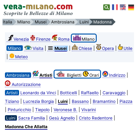
Italia
Milano
Musei
Ambrosiana
Luini
Madonna
Venezia
Firenze
Roma
Milano
Milano
|
|
|
|
Visita
Musei
Chiese
Opera
Utile
|
Meteo
|
Ambrosiana
Artisti
Biglietti
Orari
Indirizzo
Autorizzazione
|
|
|
|
Artisti
Leonardo da Vinci
Botticelli
Raffaello
Caravaggio
|
|
|
|
|
Tiziano
Lucrezia Borgia
Luini
Bassano
Bramantino
Piazza
|
|
|
|
Pinturicchio
Tiepolo
Veronese B.
Vivarini
|
|
|
Luini
Sacra Familia
Gesù Agnello
Cristo Redentore
Madonna Che Allatta