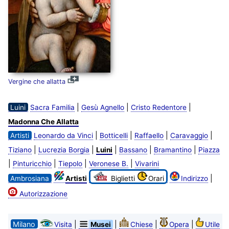
Vergine che allatta
|
|
|
Luini
Sacra Familia
Gesù Agnello
Cristo Redentore
Madonna Che Allatta
|
|
|
|
Artisti
Leonardo da Vinci
Botticelli
Raffaello
Caravaggio
|
|
|
|
|
Tiziano
Lucrezia Borgia
Luini
Bassano
Bramantino
Piazza
|
|
|
|
Pinturicchio
Tiepolo
Veronese B.
Vivarini
|
Ambrosiana
Artisti
Biglietti
Orari
Indirizzo
Autorizzazione
Milano
|
|
|
|
Visita
Musei
Chiese
Opera
Utile