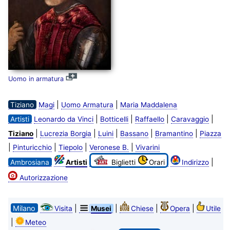
Uomo in armatura
|
|
Tiziano
Magi
Uomo Armatura
Maria Maddalena
|
|
|
|
Artisti
Leonardo da Vinci
Botticelli
Raffaello
Caravaggio
|
|
|
|
|
Tiziano
Lucrezia Borgia
Luini
Bassano
Bramantino
Piazza
|
|
|
|
Pinturicchio
Tiepolo
Veronese B.
Vivarini
|
Ambrosiana
Artisti
Biglietti
Orari
Indirizzo
Autorizzazione
Milano
|
|
|
|
Visita
Musei
Chiese
Opera
Utile
|
Meteo