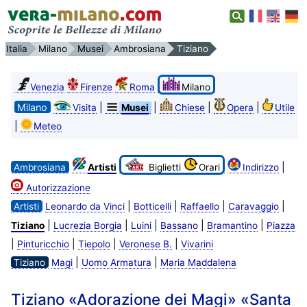
Italia
Milano
Musei
Ambrosiana
Tiziano
Venezia
Firenze
Roma
Milano
Milano
|
|
|
|
Visita
Musei
Chiese
Opera
Utile
|
Meteo
|
Ambrosiana
Artisti
Biglietti
Orari
Indirizzo
Autorizzazione
|
|
|
|
Artisti
Leonardo da Vinci
Botticelli
Raffaello
Caravaggio
|
|
|
|
|
Tiziano
Lucrezia Borgia
Luini
Bassano
Bramantino
Piazza
|
|
|
|
Pinturicchio
Tiepolo
Veronese B.
Vivarini
|
|
Tiziano
Magi
Uomo Armatura
Maria Maddalena
Tiziano «Adorazione dei Magi» «Santa