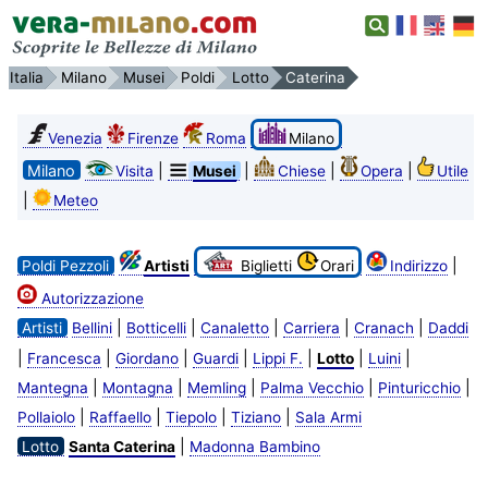
Italia
Milano
Musei
Poldi
Lotto
Caterina
Venezia
Firenze
Roma
Milano
Milano
|
|
|
|
Visita
Musei
Chiese
Opera
Utile
|
Meteo
|
Poldi Pezzoli
Artisti
Biglietti
Orari
Indirizzo
Autorizzazione
|
|
|
|
|
Artisti
Bellini
Botticelli
Canaletto
Carriera
Cranach
Daddi
|
|
|
|
|
|
|
Francesca
Giordano
Guardi
Lippi F.
Lotto
Luini
|
|
|
|
|
Mantegna
Montagna
Memling
Palma Vecchio
Pinturicchio
|
|
|
|
Pollaiolo
Raffaello
Tiepolo
Tiziano
Sala Armi
|
Lotto
Santa Caterina
Madonna Bambino