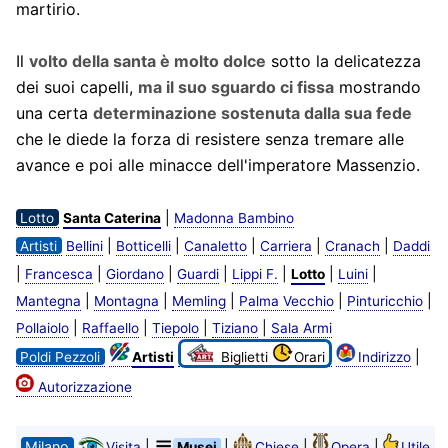
martirio.
Il
volto della santa è molto dolce
sotto la delicatezza
dei suoi capelli,
ma il suo sguardo ci fissa
mostrando
una certa
determinazione sostenuta dalla sua fede
che le diede la forza di resistere senza tremare alle
avance e poi alle minacce dell'imperatore Massenzio.
|
Lotto
Santa Caterina
Madonna Bambino
|
|
|
|
|
Artisti
Bellini
Botticelli
Canaletto
Carriera
Cranach
Daddi
|
|
|
|
|
|
|
Francesca
Giordano
Guardi
Lippi F.
Lotto
Luini
|
|
|
|
|
Mantegna
Montagna
Memling
Palma Vecchio
Pinturicchio
|
|
|
|
Pollaiolo
Raffaello
Tiepolo
Tiziano
Sala Armi
|
Poldi Pezzoli
Artisti
Biglietti
Orari
Indirizzo
Autorizzazione
Milano
|
|
|
|
Visita
Musei
Chiese
Opera
Utile