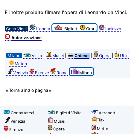
È inoltre
proibito
filmare l'opera di Leonardo da Vinci.
|
Cena Vinci
L'opera
Biglietti
Orari
Indirizzo
Autorizzazione
Milano
|
|
|
|
Visita
Musei
Chiese
Opera
Utile
|
Meteo
Venezia
Firenze
Roma
Milano
Torna a inizio pagina
Contattateci
Biglietti Visite
Aeroporti
Taxi
Venezia
Musei
Metro
Opera
Firenze