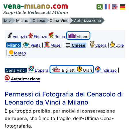
Italia
Milano
Chiese
Cena Vinci
Autorizzazione
Venezia
Firenze
Roma
Milano
Milano
|
|
|
|
Visita
Musei
Chiese
Opera
Utile
|
Meteo
|
Cena Vinci
L'opera
Biglietti
Orari
Indirizzo
Autorizzazione
Permessi di Fotografia del Cenacolo di
Leonardo da Vinci a Milano
È purtroppo
proibito, per motivi di conservazione
dell'opera
, che è molto fragile, dell'«Ultima Cena»
fotografarla.